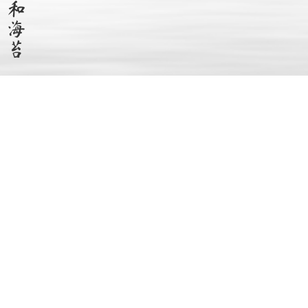
世和海苔
[ 世和海洋食品总部 ]
电话. 051 – 527 – 3871
传真. 051 – 527 – 3874
地址.
釜山广域市金井区回川路26号街31
电子邮件.